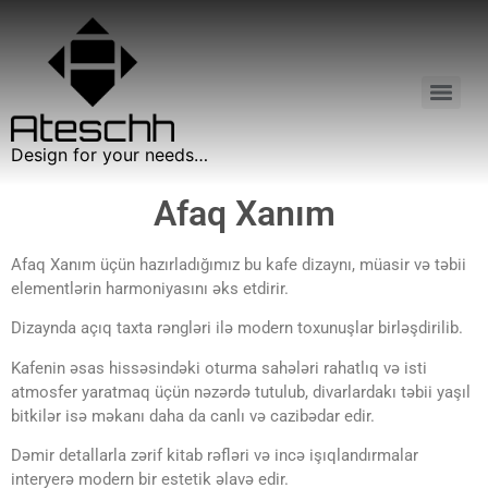
Design for your needs…
Afaq Xanım
Afaq Xanım üçün hazırladığımız bu kafe dizaynı, müasir və təbii
elementlərin harmoniyasını əks etdirir.
Dizaynda açıq taxta rəngləri ilə modern toxunuşlar birləşdirilib.
Kafenin əsas hissəsindəki oturma sahələri rahatlıq və isti
atmosfer yaratmaq üçün nəzərdə tutulub, divarlardakı təbii yaşıl
bitkilər isə məkanı daha da canlı və cazibədar edir.
Dəmir detallarla zərif kitab rəfləri və incə işıqlandırmalar
interyerə modern bir estetik əlavə edir.