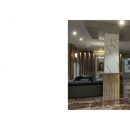
ərimizin arzularını
irərək, ticarət
nal həllərlə
 layihədə ən xırda
 məkanlarınıza
nları unikal və