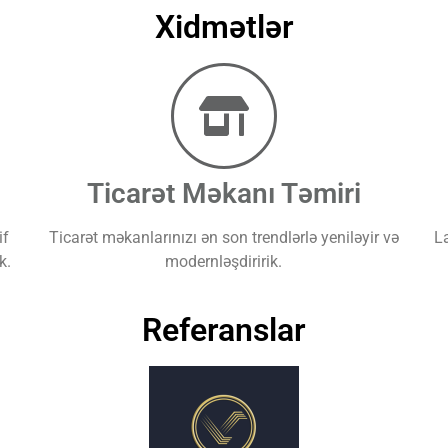
Xidmətlər
Ticarət Məkanı Təmiri
if
Ticarət məkanlarınızı ən son trendlərlə yeniləyir və
L
k.
modernləşdiririk.
Referanslar