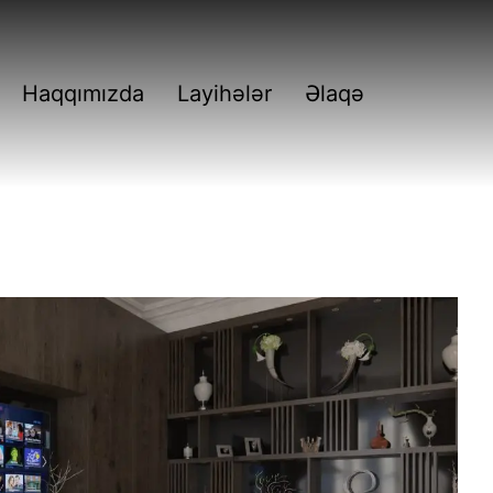
Haqqımızda
Layihələr
Əlaqə