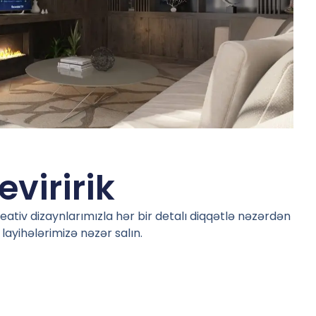
eviririk
reativ dizaynlarımızla hər bir detalı diqqətlə nəzərdən
layihələrimizə nəzər salın.