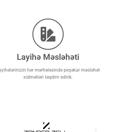
Layihə Məsləhəti
ayihələrinizin hər mərhələsində peşəkar məsləhət
xidmətləri təqdim edirik.