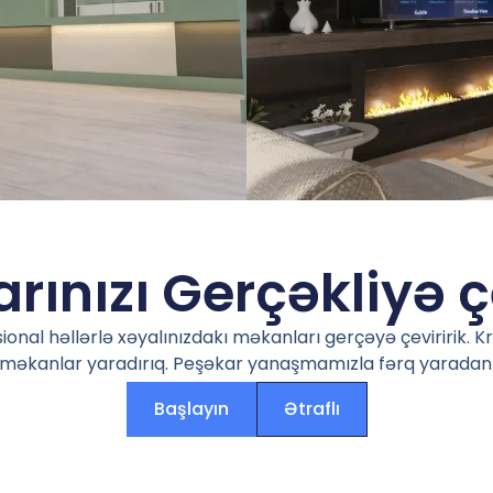
rınızı Gerçəkliyə ç
sional həllərlə xəyalınızdakı məkanları gerçəyə çeviririk. K
si məkanlar yaradırıq. Peşəkar yanaşmamızla fərq yaradan 
Başlayın
Ətraflı